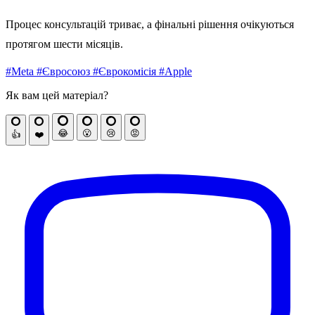
Процес консультацій триває, а фінальні рішення очікуються
протягом шести місяців.
#Meta
#Євросоюз
#Єврокомісія
#Apple
Як вам цей матеріал?
😂
😮
😢
😡
👍
❤️