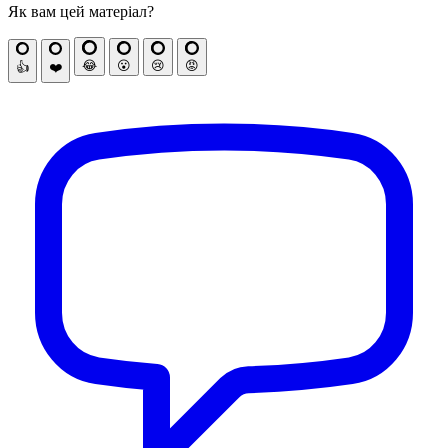
Як вам цей матеріал?
😂
😮
😢
😡
👍
❤️