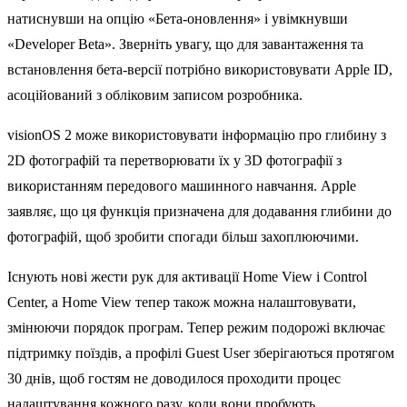
натиснувши на опцію «Бета-оновлення» і увімкнувши
«Developer Beta». Зверніть увагу, що для завантаження та
встановлення бета-версії потрібно використовувати Apple ID,
асоційований з обліковим записом розробника.
‌visionOS 2‌ може використовувати інформацію про глибину з
2D фотографій та перетворювати їх у 3D фотографії з
використанням передового машинного навчання. Apple
заявляє, що ця функція призначена для додавання глибини до
фотографій, щоб зробити спогади більш захоплюючими.
Існують нові жести рук для активації Home View і Control
Center, а Home View тепер також можна налаштовувати,
змінюючи порядок програм. Тепер режим подорожі включає
підтримку поїздів, а профілі Guest User зберігаються протягом
30 днів, щоб гостям не доводилося проходити процес
налаштування кожного разу, коли вони пробують