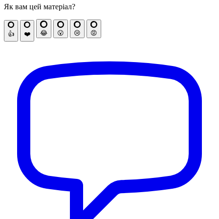
Як вам цей матеріал?
😂
😮
😢
😡
👍
❤️