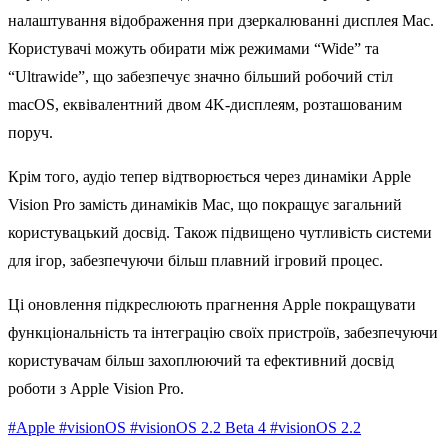
налаштування відображення при дзеркалюванні дисплея Mac.
Користувачі можуть обирати між режимами “Wide” та
“Ultrawide”, що забезпечує значно більший робочий стіл
macOS, еквівалентний двом 4K-дисплеям, розташованим
поруч.
Крім того, аудіо тепер відтворюється через динаміки Apple
Vision Pro замість динаміків Mac, що покращує загальний
користувацький досвід. Також підвищено чутливість системи
для ігор, забезпечуючи більш плавний ігровий процес.
Ці оновлення підкреслюють прагнення Apple покращувати
функціональність та інтеграцію своїх пристроїв, забезпечуючи
користувачам більш захоплюючий та ефективний досвід
роботи з Apple Vision Pro.
#Apple
#visionOS
#visionOS 2.2 Beta 4
#visionOS 2.2