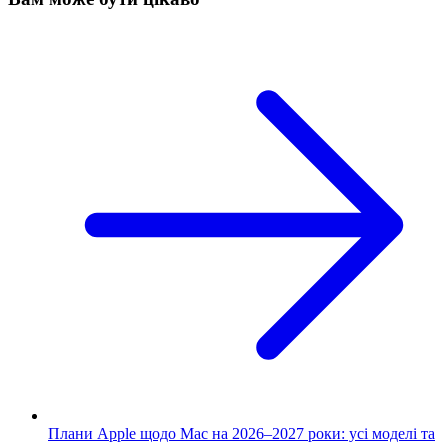
Плани Apple щодо Mac на 2026–2027 роки: усі моделі та