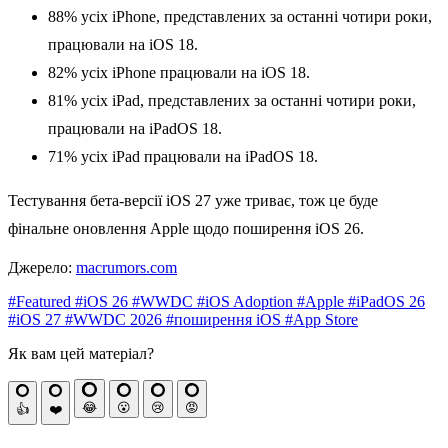
88% усіх iPhone, представлених за останні чотири роки,
працювали на iOS 18.
82% усіх iPhone працювали на iOS 18.
81% усіх iPad, представлених за останні чотири роки,
працювали на iPadOS 18.
71% усіх iPad працювали на iPadOS 18.
Тестування бета-версії iOS 27 уже триває, тож це буде
фінальне оновлення Apple щодо поширення iOS 26.
Джерело:
macrumors.com
#Featured
#iOS 26
#WWDC
#iOS Adoption
#Apple
#iPadOS 26
#iOS 27
#WWDC 2026
#поширення iOS
#App Store
Як вам цей матеріал?
😂
😮
😢
😡
👍
❤️