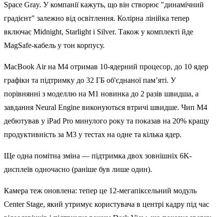
Space Gray. У компанії кажуть, що він створює "динамічний
градієнт" залежно від освітлення. Колірна лінійка тепер
включає Midnight, Starlight і Silver. Також у комплекті йде
MagSafe-кабель у тон корпусу.
MacBook Air на M4 отримав 10-ядерний процесор, до 10 ядер
графіки та підтримку до 32 ГБ об'єднаної пам’яті. У
порівнянні з моделлю на M1 новинка до 2 разів швидша, а
завдання Neural Engine виконуються втричі швидше. Чип M4
дебютував у iPad Pro минулого року та показав на 20% кращу
продуктивність за M3 у тестах на одне та кілька ядер.
Ще одна помітна зміна — підтримка двох зовнішніх 6K-
дисплеїв одночасно (раніше був лише один).
Камера теж оновлена: тепер це 12-мегапіксельний модуль
Center Stage, який утримує користувача в центрі кадру під час