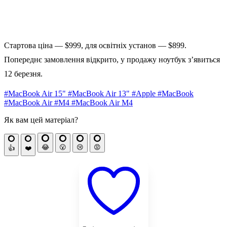
Стартова ціна — $999, для освітніх установ — $899.
Попереднє замовлення відкрито, у продажу ноутбук з’явиться
12 березня.
#MacBook Air 15"
#MacBook Air 13"
#Apple
#MacBook
#MacBook Air
#M4
#MacBook Air M4
Як вам цей матеріал?
😂
😮
😢
😡
👍
❤️