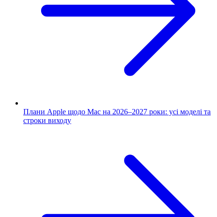
Плани Apple щодо Mac на 2026–2027 роки: усі моделі та
строки виходу