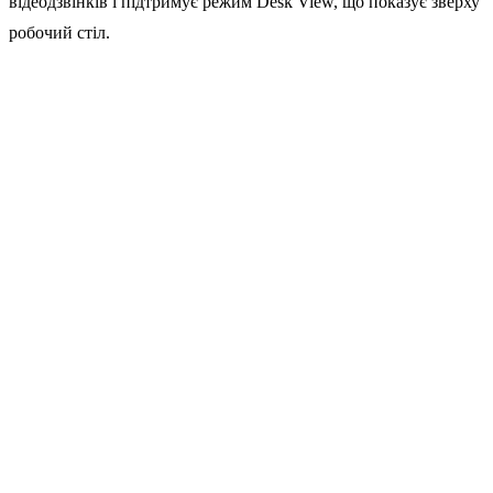
відеодзвінків і підтримує режим Desk View, що показує зверху
робочий стіл.