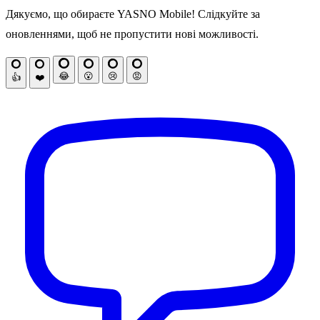
Дякуємо, що обираєте YASNO Mobile! Слідкуйте за
оновленнями, щоб не пропустити нові можливості.
😂
😮
😢
😡
👍
❤️