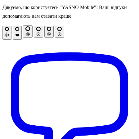
Дякуємо, що користуєтесь "YASNO Mobile"! Ваші відгуки
допомагають нам ставати краще.
😂
😮
😢
😡
👍
❤️