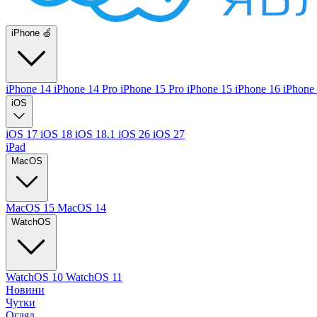
iPhone 🍏
iPhone 14
iPhone 14 Pro
iPhone 15 Pro
iPhone 15
iPhone 16
iPhone
iOS
iOS 17
iOS 18
iOS 18.1
iOS 26
iOS 27
iPad
MacOS
MacOS 15
MacOS 14
WatchOS
WatchOS 10
WatchOS 11
Новини
Чутки
Огляд