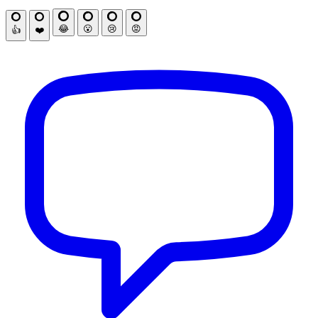
😂
😮
😢
😡
👍
❤️