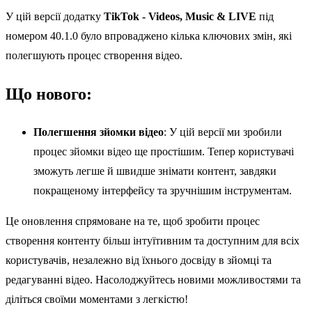
У цій версії додатку
TikTok - Videos, Music & LIVE
під
номером 40.1.0 було впроваджено кілька ключових змін, які
полегшують процес створення відео.
Що нового:
Полегшення зйомки відео
: У цій версії ми зробили
процес зйомки відео ще простішим. Тепер користувачі
зможуть легше й швидше знімати контент, завдяки
покращеному інтерфейсу та зручнішим інструментам.
Це оновлення спрямоване на те, щоб зробити процес
створення контенту більш інтуїтивним та доступним для всіх
користувачів, незалежно від їхнього досвіду в зйомці та
редагуванні відео. Насолоджуйтесь новими можливостями та
діліться своїми моментами з легкістю!