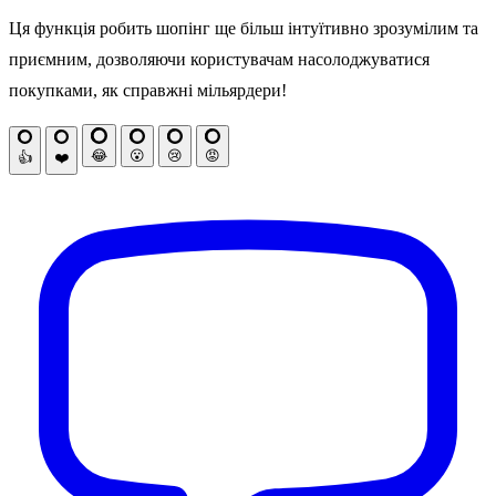
Ця функція робить шопінг ще більш інтуїтивно зрозумілим та
приємним, дозволяючи користувачам насолоджуватися
покупками, як справжні мільярдери!
😂
😮
😢
😡
👍
❤️