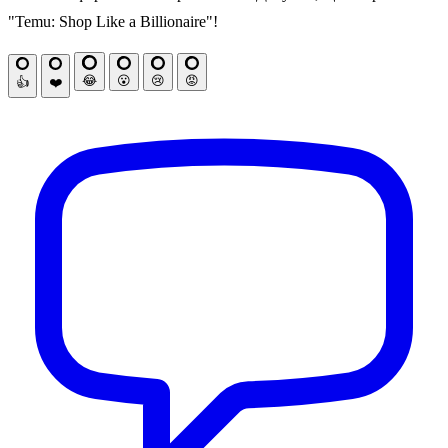
"Temu: Shop Like a Billionaire"!
😂
😮
😢
😡
👍
❤️