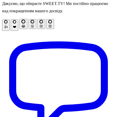
Дякуємо, що обираєте SWEET.TV! Ми постійно працюємо
над покращенням вашого досвіду.
😂
😮
😢
😡
👍
❤️