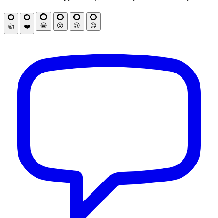
😂
😮
😢
😡
👍
❤️