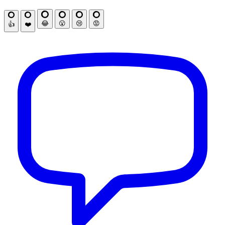
😂
😮
😢
😡
👍
❤️