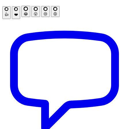
😂
😮
😢
😡
👍
❤️