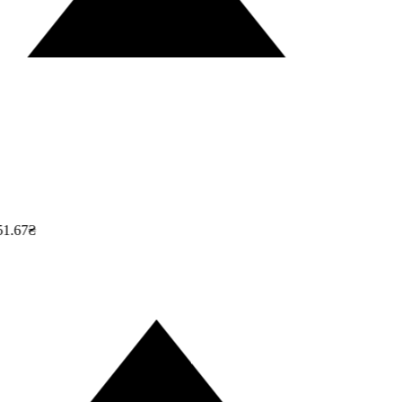
1.67₴