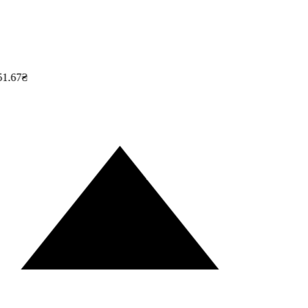
1.67₴