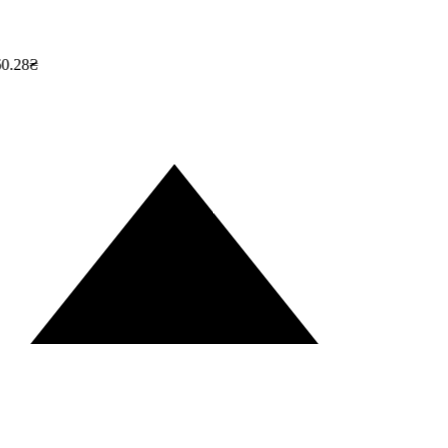
0.28₴