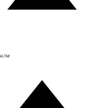
4.76₴