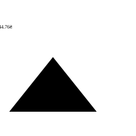
4.76₴