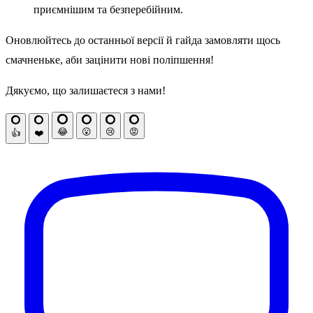
приємнішим та безперебійним.
Оновлюйтесь до останньої версії й гайда замовляти щось
смачненьке, аби зацінити нові поліпшення!
Дякуємо, що залишаєтеся з нами!
😂
😮
😢
😡
👍
❤️