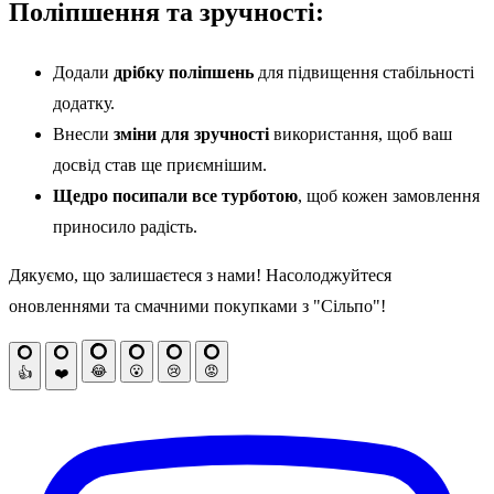
Поліпшення та зручності:
Додали
дрібку поліпшень
для підвищення стабільності
додатку.
Внесли
зміни для зручності
використання, щоб ваш
досвід став ще приємнішим.
Щедро посипали все турботою
, щоб кожен замовлення
приносило радість.
Дякуємо, що залишаєтеся з нами! Насолоджуйтеся
оновленнями та смачними покупками з "Сільпо"!
😂
😮
😢
😡
👍
❤️