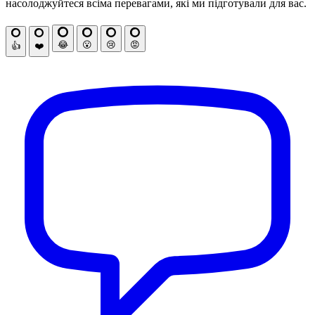
насолоджуйтеся всіма перевагами, які ми підготували для вас.
😂
😮
😢
😡
👍
❤️