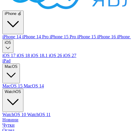
iPhone 🍏
iPhone 14
iPhone 14 Pro
iPhone 15 Pro
iPhone 15
iPhone 16
iPhone
iOS
iOS 17
iOS 18
iOS 18.1
iOS 26
iOS 27
iPad
MacOS
MacOS 15
MacOS 14
WatchOS
WatchOS 10
WatchOS 11
Новини
Чутки
Огляд