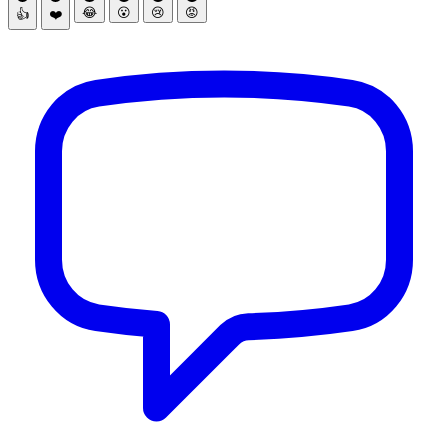
😂
😮
😢
😡
👍
❤️