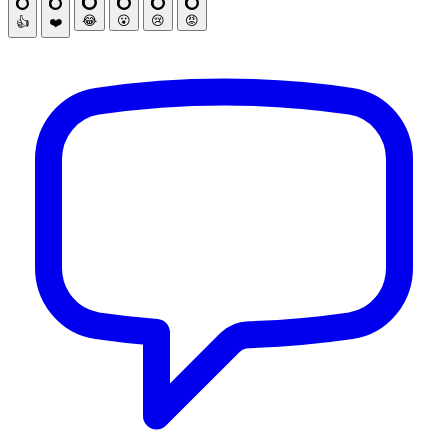
😂
😮
😢
😡
👍
❤️