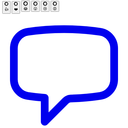
😂
😮
😢
😡
👍
❤️