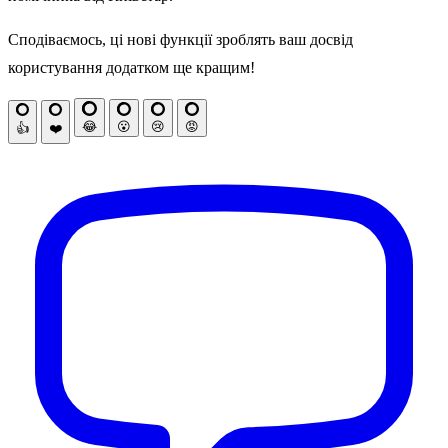
Сподіваємось, ці нові функції зроблять ваш досвід
користування додатком ще кращим!
😂
😮
😢
😡
👍
❤️