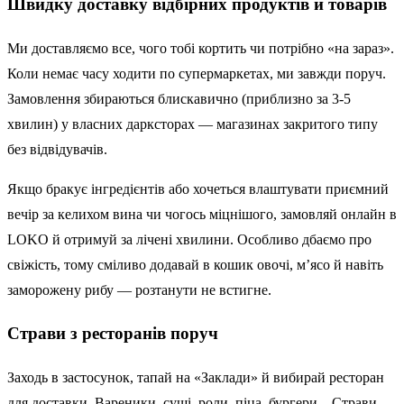
Швидку доставку відбірних продуктів й товарів
Ми доставляємо все, чого тобі кортить чи потрібно «на зараз».
Коли немає часу ходити по супермаркетах, ми завжди поруч.
Замовлення збираються блискавично (приблизно за 3-5
хвилин) у власних дарксторах — магазинах закритого типу
без відвідувачів.
Якщо бракує інгредієнтів або хочеться влаштувати приємний
вечір за келихом вина чи чогось міцнішого, замовляй онлайн в
LOKO й отримуй за лічені хвилини. Особливо дбаємо про
свіжість, тому сміливо додавай в кошик овочі, м’ясо й навіть
заморожену рибу — розтанути не встигне.
Страви з ресторанів поруч
Заходь в застосунок, тапай на «Заклади» й вибирай ресторан
для доставки. Вареники, суші, роли, піца, бургери... Страви