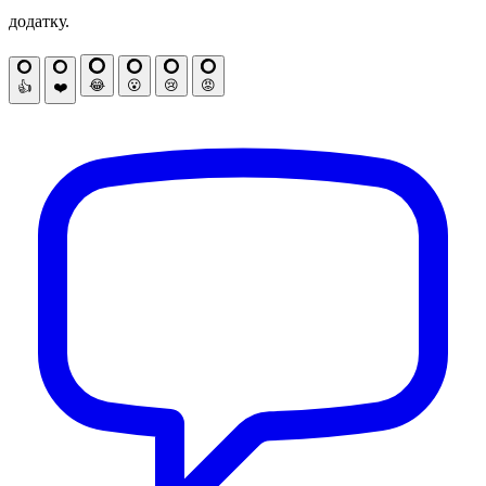
додатку.
😂
😮
😢
😡
👍
❤️