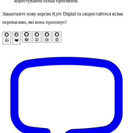
користування більш приємним.
Завантажте нову версію Kyiv Digital та скористайтеся всіма
перевагами, які вона пропонує!
😂
😮
😢
😡
👍
❤️