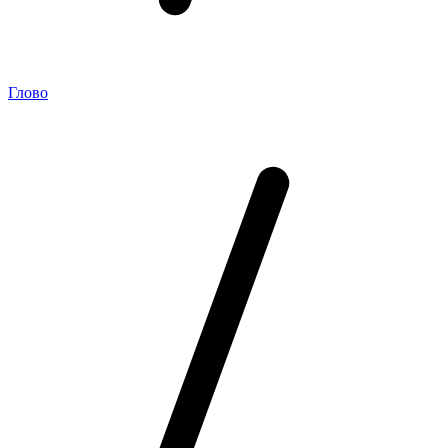
Глово