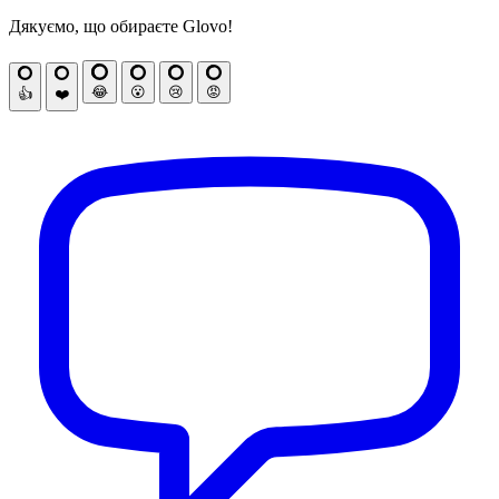
Дякуємо, що обираєте Glovo!
😂
😮
😢
😡
👍
❤️