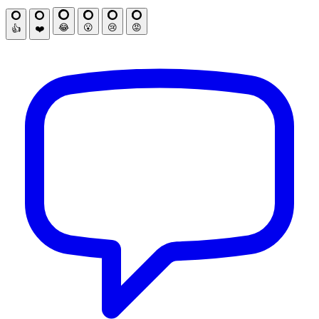
😂
😮
😢
😡
👍
❤️