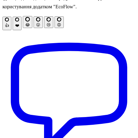
користування додатком "EcoFlow".
😂
😮
😢
😡
👍
❤️