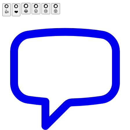
😂
😮
😢
😡
👍
❤️