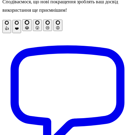
Сподіваємося, що нові покращення зроблять ваш досвід
використання ще приємнішим!
😂
😮
😢
😡
👍
❤️