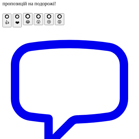
пропозицій на подорожі!
😂
😮
😢
😡
👍
❤️