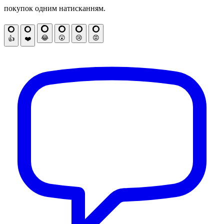
покупок одним натисканням.
😂
😮
😢
😡
👍
❤️