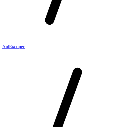
АліЕкспрес