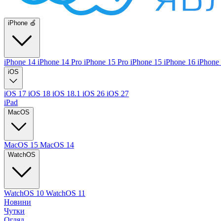
iPhone 🍏
iPhone 14
iPhone 14 Pro
iPhone 15 Pro
iPhone 15
iPhone 16
iPhone
iOS
iOS 17
iOS 18
iOS 18.1
iOS 26
iOS 27
iPad
MacOS
MacOS 15
MacOS 14
WatchOS
WatchOS 10
WatchOS 11
Новини
Чутки
Огляд