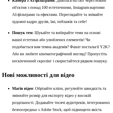
Камера з AI-фільтрами
: Дивіться на світ через новий
об'єктив з понад 100 естетичними, Instagram-вартими
AI-фільтрами та ефектами. Переглядайте та знімайте
художні кадри друзів, їжі, пейзажів та себе!
Пошук тем
: Шукайте та вибирайте теми на основі
вашої естетики або улюблених елементів! Чи
подобається вам темна академія? Фанат ностальгії Y2K?
Або ви любите кінематографічний вигляд? Пропустіть
нескінченний скролінг і скористайтеся рядком пошуку.
Нові можливості для відео
Магія відео
: Обрізайте кліпи, регулюйте швидкість та
змінюйте розмір для експорту відео у високій
роздільності. Додавайте тисячі аудіотреків, інтегрованих
безпосередньо з Adobe Stock, щоб підвищити якість