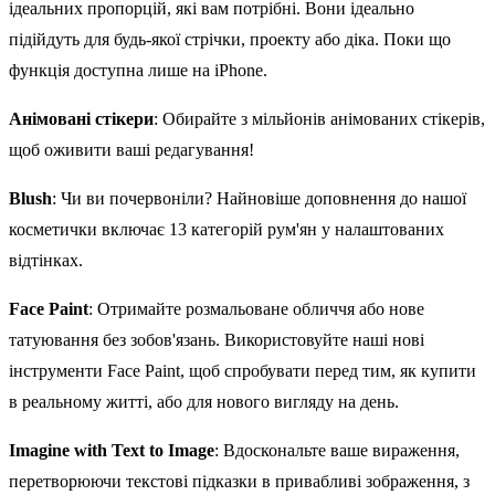
ідеальних пропорцій, які вам потрібні. Вони ідеально
підійдуть для будь-якої стрічки, проекту або діка. Поки що
функція доступна лише на iPhone.
Анімовані стікери
: Обирайте з мільйонів анімованих стікерів,
щоб оживити ваші редагування!
Blush
: Чи ви почервоніли? Найновіше доповнення до нашої
косметички включає 13 категорій рум'ян у налаштованих
відтінках.
Face Paint
: Отримайте розмальоване обличчя або нове
татуювання без зобов'язань. Використовуйте наші нові
інструменти Face Paint, щоб спробувати перед тим, як купити
в реальному житті, або для нового вигляду на день.
Imagine with Text to Image
: Вдоскональте ваше вираження,
перетворюючи текстові підказки в привабливі зображення, з