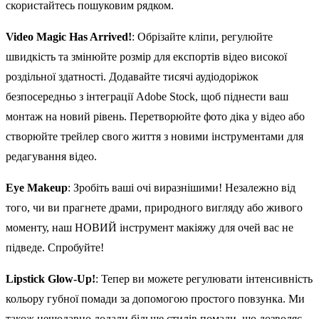
скористайтесь пошуковим рядком.
Video Magic Has Arrived!
: Обрізайте кліпи, регулюйте
швидкість та змінюйте розмір для експортів відео високої
роздільної здатності. Додавайте тисячі аудіодоріжок
безпосередньо з інтеграції Adobe Stock, щоб піднести ваш
монтаж на новий рівень. Перетворюйте фото діка у відео або
створюйте трейлер свого життя з новими інструментами для
редагування відео.
Eye Makeup
: Зробіть ваші очі виразнішими! Незалежно від
того, чи ви прагнете драми, природного вигляду або живого
моменту, наш НОВИЙ інструмент макіяжу для очей вас не
підведе. Спробуйте!
Lipstick Glow-Up!
: Тепер ви можете регулювати інтенсивність
кольору губної помади за допомогою простого повзунка. Ми
також нещодавно додали більше стилів помади, що дозволяє