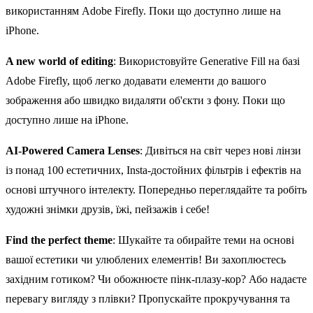
використанням Adobe Firefly. Поки що доступно лише на
iPhone.
A new world of editing
: Використовуйте Generative Fill на базі
Adobe Firefly, щоб легко додавати елементи до вашого
зображення або швидко видаляти об'єкти з фону. Поки що
доступно лише на iPhone.
AI-Powered Camera Lenses
: Дивіться на світ через нові лінзи
із понад 100 естетичних, Insta-достойних фільтрів і ефектів на
основі штучного інтелекту. Попередньо переглядайте та робіть
художні знімки друзів, їжі, пейзажів і себе!
Find the perfect theme
: Шукайте та обирайте теми на основі
вашої естетики чи улюблених елементів! Ви захоплюєтесь
західним готиком? Чи обожнюєте пінк-плазу-кор? Або надаєте
перевагу вигляду з плівки? Пропускайте прокручування та